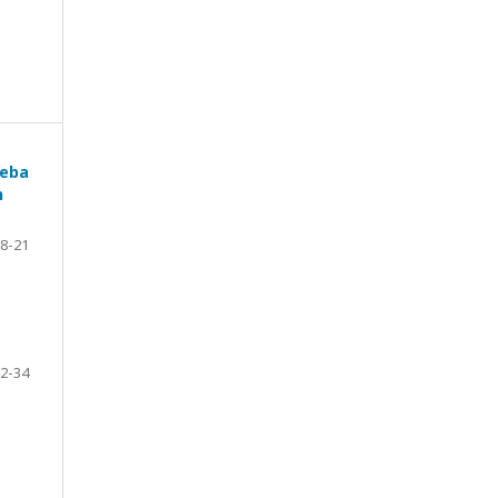
ueba
n
8-21
2-34