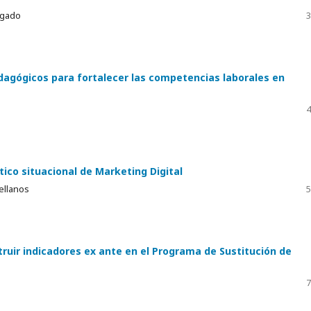
lgado
3
dagógicos para fortalecer las competencias laborales en
4
ico situacional de Marketing Digital
ellanos
5
struir indicadores ex ante en el Programa de Sustitución de
7