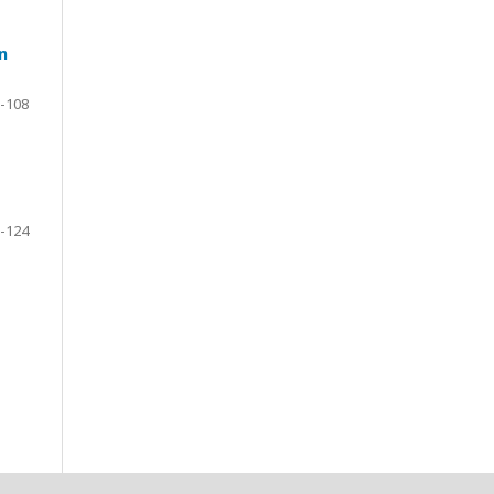
n
-108
-124