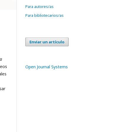
Para autores/as
Para bibliotecarios/as
Enviar un artículo
ta
neos
Open Journal Systems
ales
sar