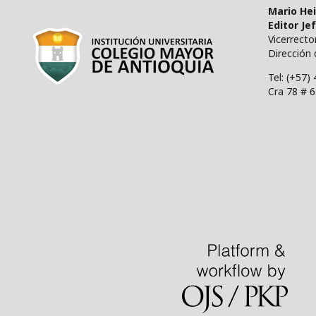
Mario He
Editor Je
Vicerrect
Dirección 
Tel: (+57)
Cra 78 # 6