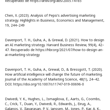
Recuperado de https://arxiv.org/abs/2005.14165
Chen, X. (2023). Analysis of Pepsi's advertising marketing
strategy. Highlights in Business, Economics and Management,
19, 244–249
Davenport, T. H., Guha, A., & Grewal, D. (2021). How to design
an AI marketing strategy. Harvard Business Review, 99(4), 42–
47. Recuperado de https://hbr.org/2021/07/how-to-design-an-
ai-marketing-strategy
Davenport, T. H., Guha, A., Grewal, D., & Bressgott, T. (2020).
How artificial intelligence will change the future of marketing.
Journal of the Academy of Marketing Science, 48(1), 24–42.
DOI: https://doi.org/10.1007/s11747-019-00696-0
Dwivedi, Y. K., Hughes, L., Ismagilova, E., Aarts, G., Coombs,
C., Crick, T., Duan, Y., Dwivedi, R., Edwards, J., Eirug, A.,
Galanos, V., Ilavarasan, P. V., Janssen, M., Jones, P., Kar, A. K.,