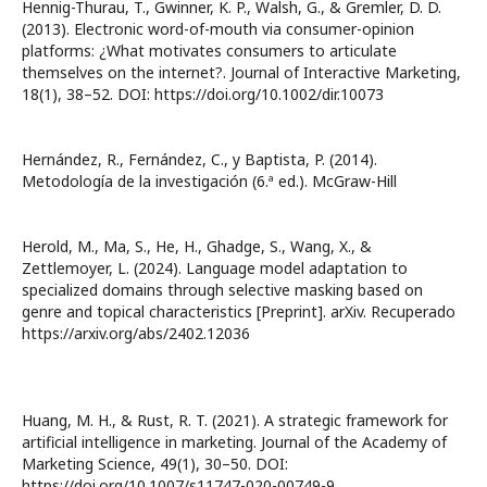
Hennig-Thurau, T., Gwinner, K. P., Walsh, G., & Gremler, D. D.
(2013). Electronic word-of-mouth via consumer-opinion
platforms: ¿What motivates consumers to articulate
themselves on the internet?. Journal of Interactive Marketing,
18(1), 38–52. DOI: https://doi.org/10.1002/dir.10073
Hernández, R., Fernández, C., y Baptista, P. (2014).
Metodología de la investigación (6.ª ed.). McGraw-Hill
Herold, M., Ma, S., He, H., Ghadge, S., Wang, X., &
Zettlemoyer, L. (2024). Language model adaptation to
specialized domains through selective masking based on
genre and topical characteristics [Preprint]. arXiv. Recuperado
https://arxiv.org/abs/2402.12036
Huang, M. H., & Rust, R. T. (2021). A strategic framework for
artificial intelligence in marketing. Journal of the Academy of
Marketing Science, 49(1), 30–50. DOI:
https://doi.org/10.1007/s11747-020-00749-9