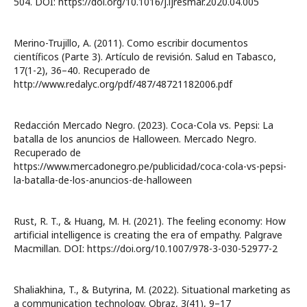
504. DOI: https://doi.org/10.1016/j.ijresmar.2020.04.005
Merino-Trujillo, A. (2011). Como escribir documentos
científicos (Parte 3). Artículo de revisión. Salud en Tabasco,
17(1-2), 36–40. Recuperado de
http://www.redalyc.org/pdf/487/48721182006.pdf
Redacción Mercado Negro. (2023). Coca-Cola vs. Pepsi: La
batalla de los anuncios de Halloween. Mercado Negro.
Recuperado de
https://www.mercadonegro.pe/publicidad/coca-cola-vs-pepsi-
la-batalla-de-los-anuncios-de-halloween
Rust, R. T., & Huang, M. H. (2021). The feeling economy: How
artificial intelligence is creating the era of empathy. Palgrave
Macmillan. DOI: https://doi.org/10.1007/978-3-030-52977-2
Shaliakhina, T., & Butyrina, M. (2022). Situational marketing as
a communication technology. Obraz, 3(41), 9–17