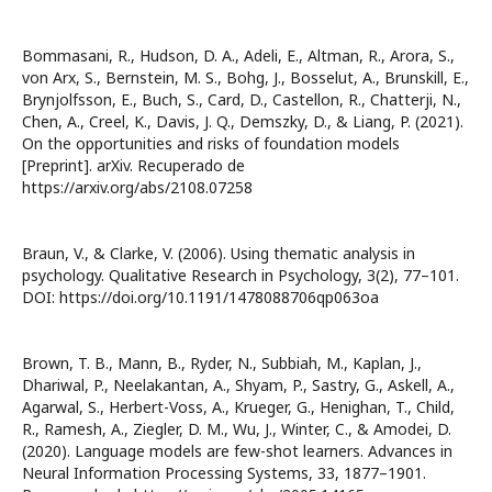
Bommasani, R., Hudson, D. A., Adeli, E., Altman, R., Arora, S.,
von Arx, S., Bernstein, M. S., Bohg, J., Bosselut, A., Brunskill, E.,
Brynjolfsson, E., Buch, S., Card, D., Castellon, R., Chatterji, N.,
Chen, A., Creel, K., Davis, J. Q., Demszky, D., & Liang, P. (2021).
On the opportunities and risks of foundation models
[Preprint]. arXiv. Recuperado de
https://arxiv.org/abs/2108.07258
Braun, V., & Clarke, V. (2006). Using thematic analysis in
psychology. Qualitative Research in Psychology, 3(2), 77–101.
DOI: https://doi.org/10.1191/1478088706qp063oa
Brown, T. B., Mann, B., Ryder, N., Subbiah, M., Kaplan, J.,
Dhariwal, P., Neelakantan, A., Shyam, P., Sastry, G., Askell, A.,
Agarwal, S., Herbert-Voss, A., Krueger, G., Henighan, T., Child,
R., Ramesh, A., Ziegler, D. M., Wu, J., Winter, C., & Amodei, D.
(2020). Language models are few-shot learners. Advances in
Neural Information Processing Systems, 33, 1877–1901.