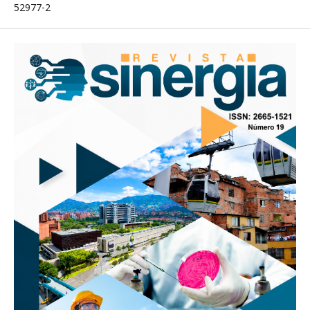
52977-2