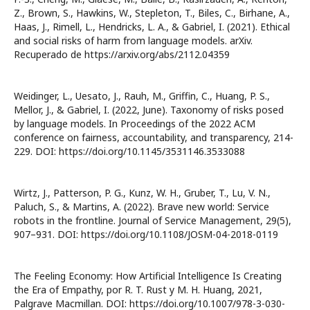
Z., Brown, S., Hawkins, W., Stepleton, T., Biles, C., Birhane, A.,
Haas, J., Rimell, L., Hendricks, L. A., & Gabriel, I. (2021). Ethical
and social risks of harm from language models. arXiv.
Recuperado de https://arxiv.org/abs/2112.04359
Weidinger, L., Uesato, J., Rauh, M., Griffin, C., Huang, P. S.,
Mellor, J., & Gabriel, I. (2022, June). Taxonomy of risks posed
by language models. In Proceedings of the 2022 ACM
conference on fairness, accountability, and transparency, 214-
229. DOI: https://doi.org/10.1145/3531146.3533088
Wirtz, J., Patterson, P. G., Kunz, W. H., Gruber, T., Lu, V. N.,
Paluch, S., & Martins, A. (2022). Brave new world: Service
robots in the frontline. Journal of Service Management, 29(5),
907–931. DOI: https://doi.org/10.1108/JOSM-04-2018-0119
The Feeling Economy: How Artificial Intelligence Is Creating
the Era of Empathy, por R. T. Rust y M. H. Huang, 2021,
Palgrave Macmillan. DOI: https://doi.org/10.1007/978-3-030-