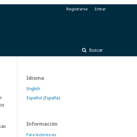
Registrarse
Entrar
Buscar
Idioma
English
u
Español (España)
pos
Información
cas
Para lectores/as