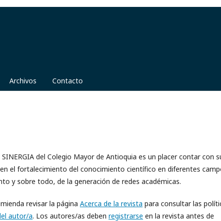
Archivos
Contacto
ca SINERGIA del Colegio Mayor de Antioquia es un placer contar con s
n el fortalecimiento del conocimiento científico en diferentes cam
ento y sobre todo, de la generación de redes académicas.
omienda revisar la página
Acerca de la revista
para consultar las políti
del autor/a
. Los autores/as deben
registrarse
en la revista antes de