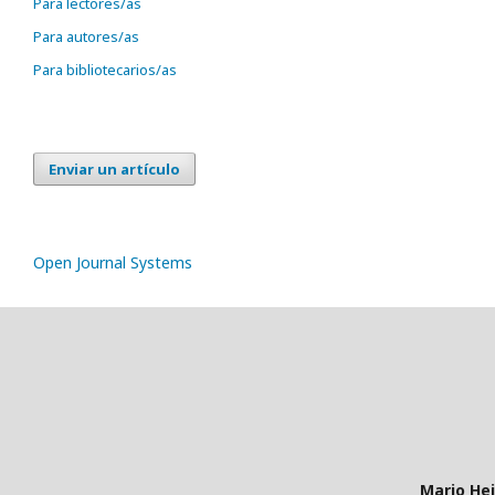
Para lectores/as
Para autores/as
Para bibliotecarios/as
Enviar un artículo
Open Journal Systems
Mario He