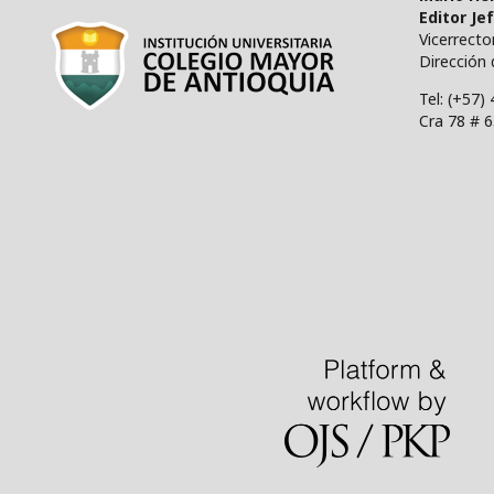
Editor Je
Vicerrect
Dirección 
Tel: (+57)
Cra 78 # 6