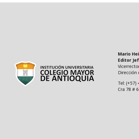
Mario He
Editor Je
Vicerrect
Dirección 
Tel: (+57)
Cra 78 # 6