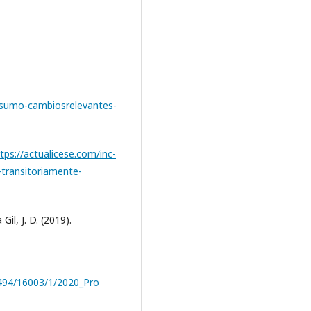
onsumo-cambiosrelevantes-
tps://actualicese.com/inc-
-transitoriamente-
il, J. D. (2019).
12494/16003/1/2020_Pro