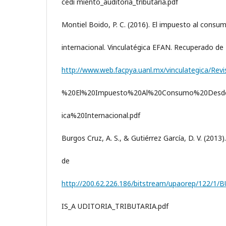
cedi miento_auditoria_tributaria.pdf
Montiel Boido, P. C. (2016). El impuesto al consu
internacional. Vinculatégica EFAN. Recuperado de
http://www.web.facpya.uanl.mx/vinculategica/Re
%20El%20Impuesto%20Al%20Consumo%20Desd
ica%20Internacional.pdf
Burgos Cruz, A. S., & Gutiérrez García, D. V. (201
de
http://200.62.226.186/bitstream/upaorep/122/
IS_A UDITORIA_TRIBUTARIA.pdf