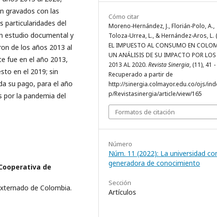
n gravados con las
Cómo citar
s particularidades del
Moreno-Hernández, J., Florián-Polo, A.,
n estudio documental y
Toloza-Urrea, L., & Hernández-Aros, L. 
EL IMPUESTO AL CONSUMO EN COLOM
eron de los años 2013 al
UN ANÁLISIS DE SU IMPACTO POR LO
e fue en el año 2013,
2013 AL 2020.
Revista Sinergia
, (11), 41 -
sto en el 2019; sin
Recuperado a partir de
da su pago, para el año
http://sinergia.colmayor.edu.co/ojs/in
p/Revistasinergia/article/view/165
 por la pandemia del
Formatos de citación
Número
Núm. 11 (2022): La universidad c
generadora de conocimiento
Cooperativa de
Sección
Externado de Colombia.
Artículos