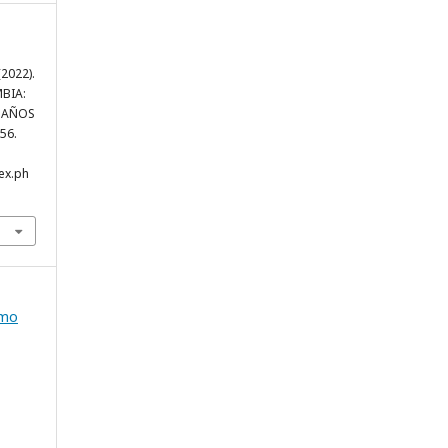
(2022).
BIA:
S AÑOS
 56.
dex.ph
omo