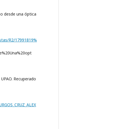
mo desde una óptica
vistas/R2/17991819%
e%20Una%20opt
3). UPAO. Recuperado
1/BURGOS_CRUZ_ALEX