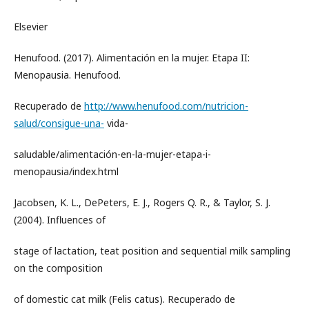
Elsevier
Henufood. (2017). Alimentación en la mujer. Etapa II:
Menopausia. Henufood.
Recuperado de
http://www.henufood.com/nutricion-
salud/consigue-una-
vida-
saludable/alimentación-en-la-mujer-etapa-i-
menopausia/index.html
Jacobsen, K. L., DePeters, E. J., Rogers Q. R., & Taylor, S. J.
(2004). Influences of
stage of lactation, teat position and sequential milk sampling
on the composition
of domestic cat milk (Felis catus). Recuperado de