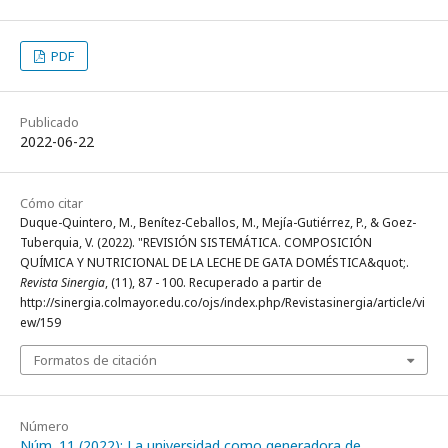
PDF
Publicado
2022-06-22
Cómo citar
Duque-Quintero, M., Benítez-Ceballos, M., Mejía-Gutiérrez, P., & Goez-
Tuberquia, V. (2022). "REVISIÓN SISTEMÁTICA. COMPOSICIÓN
QUÍMICA Y NUTRICIONAL DE LA LECHE DE GATA DOMÉSTICA&quot;.
Revista Sinergia
, (11), 87 - 100. Recuperado a partir de
http://sinergia.colmayor.edu.co/ojs/index.php/Revistasinergia/article/vi
ew/159
Formatos de citación
Número
Núm. 11 (2022): La universidad como generadora de