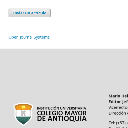
Enviar un artículo
Open Journal Systems
Mario He
Editor Je
Vicerrect
Dirección 
Tel: (+57)