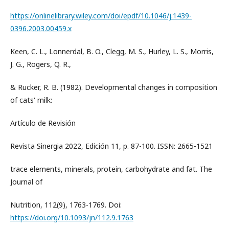
https://onlinelibrary.wiley.com/doi/epdf/10.1046/j.1439-
0396.2003.00459.x
Keen, C. L., Lonnerdal, B. O., Clegg, M. S., Hurley, L. S., Morris,
J. G., Rogers, Q. R.,
& Rucker, R. B. (1982). Developmental changes in composition
of cats' milk:
Artículo de Revisión
Revista Sinergia 2022, Edición 11, p. 87-100. ISSN: 2665-1521
trace elements, minerals, protein, carbohydrate and fat. The
Journal of
Nutrition, 112(9), 1763-1769. Doi:
https://doi.org/10.1093/jn/112.9.1763