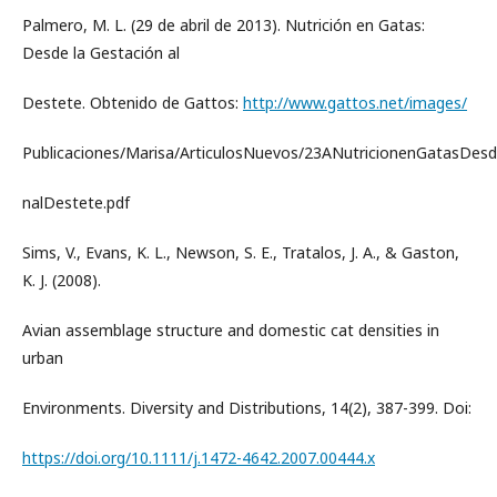
Palmero, M. L. (29 de abril de 2013). Nutrición en Gatas:
Desde la Gestación al
Destete. Obtenido de Gattos:
http://www.gattos.net/images/
Publicaciones/Marisa/ArticulosNuevos/23ANutricionenGatasDesd
nalDestete.pdf
Sims, V., Evans, K. L., Newson, S. E., Tratalos, J. A., & Gaston,
K. J. (2008).
Avian assemblage structure and domestic cat densities in
urban
Environments. Diversity and Distributions, 14(2), 387-399. Doi:
https://doi.org/10.1111/j.1472-4642.2007.00444.x