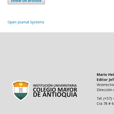
Enviar un artículo
Open Journal Systems
Mario He
Editor Je
Vicerrect
Dirección 
Tel: (+57)
Cra 78 # 6