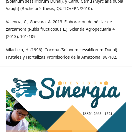
(Solanum sessiliflorum Dunal), y Camu Camu (Myrciaria dubia
Vaugh) (Bachelor’s thesis, QUITO/EPN/2010).
Valencia, C., Guevara, A. 2013. Elaboración de néctar de
zarzamora (Rubis fructicosus L.). Scientia Agropecuaria 4
(2013): 101-109.
Villachica, H. (1996). Cocona (Solanum sessiliflorum Dunal).
Frutales y Hortalizas Promisorios de la Amazonıa, 98-102.