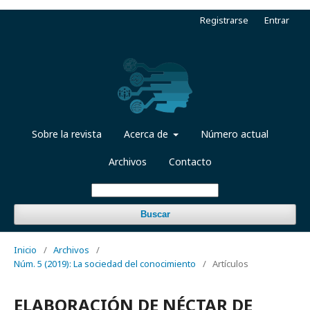
Registrarse
Entrar
Sobre la revista
Acerca de
Número actual
Archivos
Contacto
Buscar
Inicio
/
Archivos
/
Núm. 5 (2019): La sociedad del conocimiento
/
Artículos
ELABORACIÓN DE NÉCTAR DE