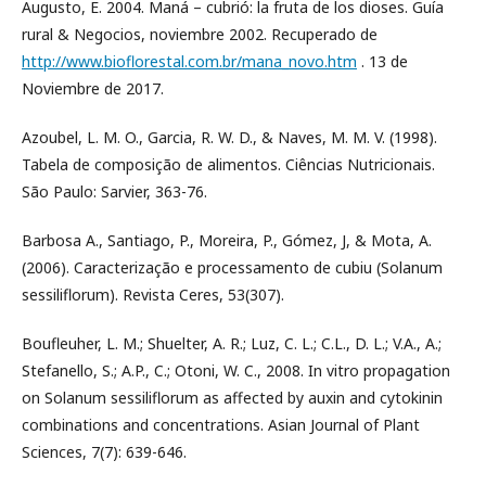
Augusto, E. 2004. Maná – cubrió: la fruta de los dioses. Guía
rural & Negocios, noviembre 2002. Recuperado de
http://www.bioflorestal.com.br/mana_novo.htm
. 13 de
Noviembre de 2017.
Azoubel, L. M. O., Garcia, R. W. D., & Naves, M. M. V. (1998).
Tabela de composição de alimentos. Ciências Nutricionais.
São Paulo: Sarvier, 363-76.
Barbosa A., Santiago, P., Moreira, P., Gómez, J, & Mota, A.
(2006). Caracterização e processamento de cubiu (Solanum
sessiliflorum). Revista Ceres, 53(307).
Boufleuher, L. M.; Shuelter, A. R.; Luz, C. L.; C.L., D. L.; V.A., A.;
Stefanello, S.; A.P., C.; Otoni, W. C., 2008. In vitro propagation
on Solanum sessiliflorum as affected by auxin and cytokinin
combinations and concentrations. Asian Journal of Plant
Sciences, 7(7): 639-646.