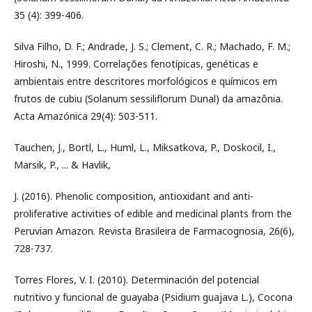
35 (4): 399-406.
Silva Filho, D. F.; Andrade, J. S.; Clement, C. R.; Machado, F. M.;
Hiroshi, N., 1999. Correlações fenotípicas, genéticas e
ambientais entre descritores morfológicos e químicos em
frutos de cubiu (Solanum sessiliflorum Dunal) da amazônia.
Acta Amazónica 29(4): 503-511.
Tauchen, J., Bortl, L., Huml, L., Miksatkova, P., Doskocil, I.,
Marsik, P., ... & Havlik,
J. (2016). Phenolic composition, antioxidant and anti-
proliferative activities of edible and medicinal plants from the
Peruvian Amazon. Revista Brasileira de Farmacognosia, 26(6),
728-737.
Torres Flores, V. I. (2010). Determinación del potencial
nutritivo y funcional de guayaba (Psidium guajava L.), Cocona