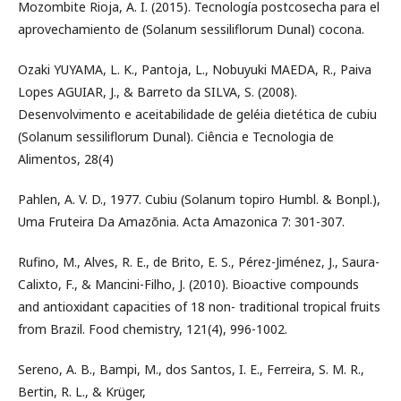
Mozombite Rioja, A. I. (2015). Tecnología postcosecha para el
aprovechamiento de (Solanum sessiliflorum Dunal) cocona.
Ozaki YUYAMA, L. K., Pantoja, L., Nobuyuki MAEDA, R., Paiva
Lopes AGUIAR, J., & Barreto da SILVA, S. (2008).
Desenvolvimento e aceitabilidade de geléia dietética de cubiu
(Solanum sessiliflorum Dunal). Ciência e Tecnologia de
Alimentos, 28(4)
Pahlen, A. V. D., 1977. Cubiu (Solanum topiro Humbl. & Bonpl.),
Uma Fruteira Da Amazõnia. Acta Amazonica 7: 301-307.
Rufino, M., Alves, R. E., de Brito, E. S., Pérez-Jiménez, J., Saura-
Calixto, F., & Mancini-Filho, J. (2010). Bioactive compounds
and antioxidant capacities of 18 non- traditional tropical fruits
from Brazil. Food chemistry, 121(4), 996-1002.
Sereno, A. B., Bampi, M., dos Santos, I. E., Ferreira, S. M. R.,
Bertin, R. L., & Krüger,