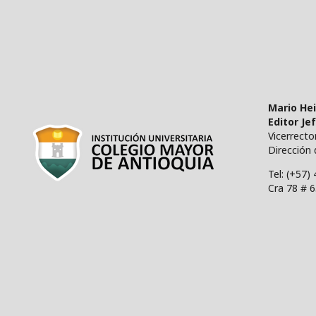
Mario He
Editor Je
Vicerrect
Dirección 
Tel: (+57)
Cra 78 # 6