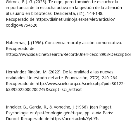
Gómez, F. J. G. (2023). Te oigo, pero también te escucho: la
importancia de la escucha activa en la gestión de la atención
al usuario en bibliotecas. Desiderata, (21), 144-148.
Recuperado de https://dialnet.unirioja.es/servlet/articulo?
codigo=8754520
Habermas, J. (1996). Conciencia moral y acción comunicativa.
Recuperado de
https://www.sidalc.net/search/Record/UnerFceco:8903/Descriptio
Hernández Rincón, M. (2022). De la oralidad a las nuevas
oralidades. Un estado del arte. Enunciación, 27(2), 249-264.
Recuperado de http://www.scielo.org.co/scielo.php?pid=S0122-
63392022000200249&script=sci_arttext
Inhelder, B., García, R., & Voneche, J. (1966). Jean Piaget.
Psychologie et épistémologie génétique, pp. xi-xiv. Paris:
Dunod. Recuperado de https://acortar.link/YyUYIs