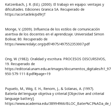
Katzenbach, J. R. (Ed.). (2000). El trabajo en equipo: ventajas y
dificultades. Ediciones Granica SA. Recuperado de
https://acortar.link/pd9rJT
Monge, V. (2009). Influencia de los estilos de comunicación
asertiva de los docentes en el aprendizaje. Universidad Simon
Bolivar, 80. Recuperado de
https://www.redalyc.org/pdf/4975/497552353007.pdf
Ong, W. (1982). Oralidad y escritura. PROCESOS DISCURSIVOS,
19. Recuperado de
https://editorial.unam.edu.ar/images/documentos_digitales/h1_97
950-579-111-8.pdf#page=19
Puyuelo, M., Wiig, E. H., Renom, J., & Solanas, A. (1997).
Batería del lenguaje objetiva y criterial [Objective and criterial
language battery].
https://www.academia.edu/38994966/BLOC_Bater%C3%ADa_de_Len