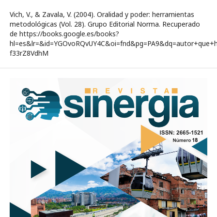
Vich, V., & Zavala, V. (2004). Oralidad y poder: herramientas
metodológicas (Vol. 28). Grupo Editorial Norma. Recuperado
de https://books.google.es/books?
hl=es&lr=&id=YGOvoRQvUY4C&oi=fnd&pg=PA9&dq=autor+que+ha
f33rZ8VdhM