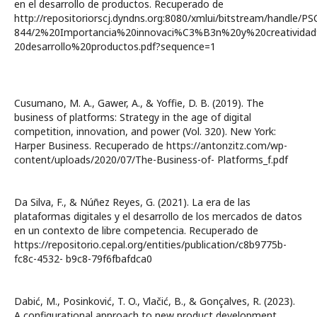
en el desarrollo de productos. Recuperado de
http://repositoriorscj.dyndns.org:8080/xmlui/bitstream/handle/PS
844/2%20Importancia%20innovaci%C3%B3n%20y%20creativida
20desarrollo%20productos.pdf?sequence=1
Cusumano, M. A., Gawer, A., & Yoffie, D. B. (2019). The
business of platforms: Strategy in the age of digital
competition, innovation, and power (Vol. 320). New York:
Harper Business. Recuperado de https://antonzitz.com/wp-
content/uploads/2020/07/The-Business-of- Platforms_f.pdf
Da Silva, F., & Núñez Reyes, G. (2021). La era de las
plataformas digitales y el desarrollo de los mercados de datos
en un contexto de libre competencia. Recuperado de
https://repositorio.cepal.org/entities/publication/c8b9775b-
fc8c-4532- b9c8-79f6fbafdca0
Dabić, M., Posinković, T. O., Vlačić, B., & Gonçalves, R. (2023).
A configurational approach to new product development