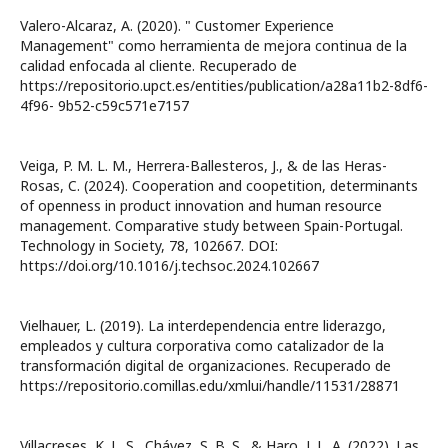
Valero-Alcaraz, A. (2020). " Customer Experience
Management" como herramienta de mejora continua de la
calidad enfocada al cliente. Recuperado de
https://repositorio.upct.es/entities/publication/a28a11b2-8df6-
4f96- 9b52-c59c571e7157
Veiga, P. M. L. M., Herrera-Ballesteros, J., & de las Heras-
Rosas, C. (2024). Cooperation and coopetition, determinants
of openness in product innovation and human resource
management. Comparative study between Spain-Portugal.
Technology in Society, 78, 102667. DOI:
https://doi.org/10.1016/j.techsoc.2024.102667
Vielhauer, L. (2019). La interdependencia entre liderazgo,
empleados y cultura corporativa como catalizador de la
transformación digital de organizaciones. Recuperado de
https://repositorio.comillas.edu/xmlui/handle/11531/28871
Villacreses, K. L. S., Chávez, S. B. S., & Haro, J. L. A. (2022). Las