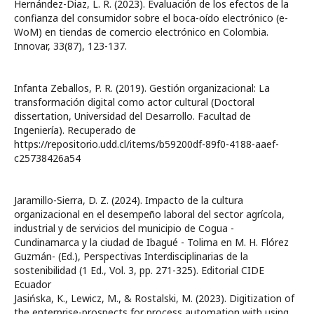
Hernández-Diaz, L. R. (2023). Evaluación de los efectos de la
confianza del consumidor sobre el boca-oído electrónico (e-
WoM) en tiendas de comercio electrónico en Colombia.
Innovar, 33(87), 123-137.
Infanta Zeballos, P. R. (2019). Gestión organizacional: La
transformación digital como actor cultural (Doctoral
dissertation, Universidad del Desarrollo. Facultad de
Ingeniería). Recuperado de
https://repositorio.udd.cl/items/b59200df-89f0-4188-aaef-
c25738426a54
Jaramillo-Sierra, D. Z. (2024). Impacto de la cultura
organizacional en el desempeño laboral del sector agrícola,
industrial y de servicios del municipio de Cogua -
Cundinamarca y la ciudad de Ibagué - Tolima en M. H. Flórez
Guzmán- (Ed.), Perspectivas Interdisciplinarias de la
sostenibilidad (1 Ed., Vol. 3, pp. 271-325). Editorial CIDE
Ecuador
Jasińska, K., Lewicz, M., & Rostalski, M. (2023). Digitization of
the enterprise-prospects for process automation with using