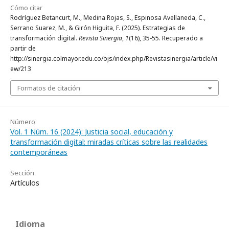
Cómo citar
Rodríguez Betancurt, M., Medina Rojas, S., Espinosa Avellaneda, C.,
Serrano Suarez, M., & Girón Higuita, F. (2025). Estrategias de
transformación digital.
Revista Sinergia
,
1
(16), 35-55. Recuperado a
partir de
http://sinergia.colmayor.edu.co/ojs/index.php/Revistasinergia/article/vi
ew/213
Formatos de citación
Número
Vol. 1 Núm. 16 (2024): Justicia social, educación y
transformación digital: miradas críticas sobre las realidades
contemporáneas
Sección
Artículos
Idioma