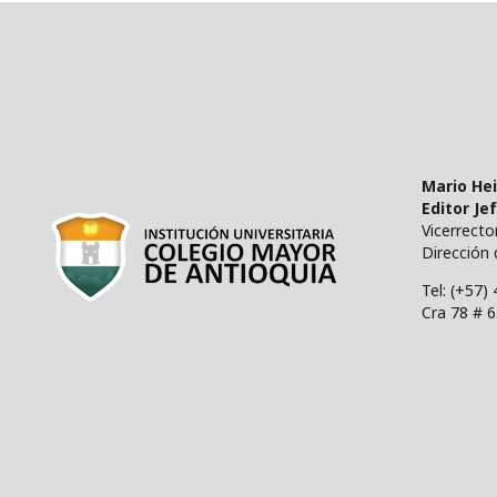
Mario He
Editor Je
Vicerrect
Dirección 
Tel: (+57)
Cra 78 # 6