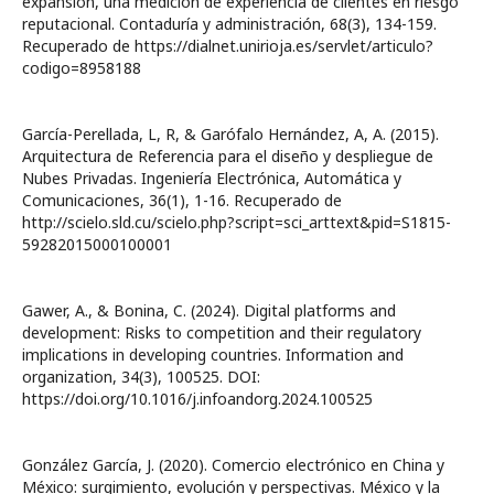
expansión, una medición de experiencia de clientes en riesgo
reputacional. Contaduría y administración, 68(3), 134-159.
Recuperado de https://dialnet.unirioja.es/servlet/articulo?
codigo=8958188
García-Perellada, L, R, & Garófalo Hernández, A, A. (2015).
Arquitectura de Referencia para el diseño y despliegue de
Nubes Privadas. Ingeniería Electrónica, Automática y
Comunicaciones, 36(1), 1-16. Recuperado de
http://scielo.sld.cu/scielo.php?script=sci_arttext&pid=S1815-
59282015000100001
Gawer, A., & Bonina, C. (2024). Digital platforms and
development: Risks to competition and their regulatory
implications in developing countries. Information and
organization, 34(3), 100525. DOI:
https://doi.org/10.1016/j.infoandorg.2024.100525
González García, J. (2020). Comercio electrónico en China y
México: surgimiento, evolución y perspectivas. México y la