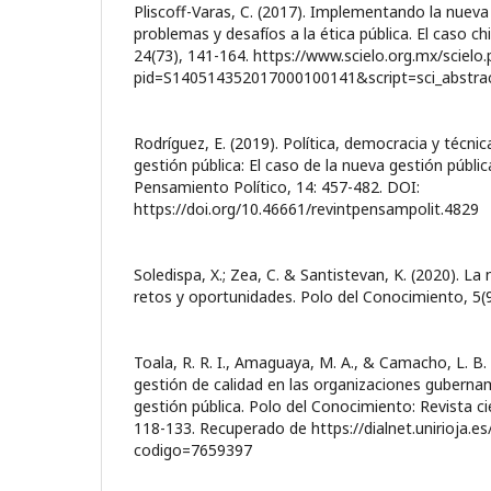
Pliscoff-Varas, C. (2017). Implementando la nueva 
problemas y desafíos a la ética pública. El caso ch
24(73), 141-164. https://www.scielo.org.mx/scielo
pid=S140514352017000100141&script=sci_abstra
Rodríguez, E. (2019). Política, democracia y técni
gestión pública: El caso de la nueva gestión públic
Pensamiento Político, 14: 457-482. DOI:
https://doi.org/10.46661/revintpensampolit.4829
Soledispa, X.; Zea, C. & Santistevan, K. (2020). La
retos y oportunidades. Polo del Conocimiento, 5(9
Toala, R. R. I., Amaguaya, M. A., & Camacho, L. B.
gestión de calidad en las organizaciones guberna
gestión pública. Polo del Conocimiento: Revista cie
118-133. Recuperado de https://dialnet.unirioja.es/
codigo=7659397