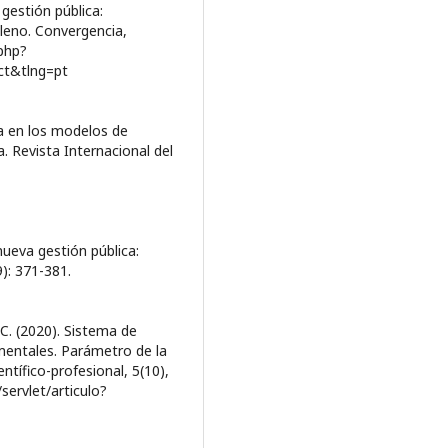
gestión pública:
ileno. Convergencia,
.php?
ct&tlng=pt
ca en los modelos de
a. Revista Internacional del
 nueva gestión pública:
): 371-381.
 C. (2020). Sistema de
mentales. Parámetro de la
ntífico-profesional, 5(10),
servlet/articulo?