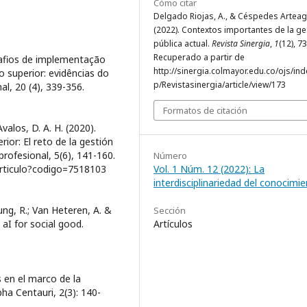
Cómo citar
Delgado Riojas, A., & Céspedes Arteaga
(2022). Contextos importantes de la ge
pública actual.
Revista Sinergia
,
1
(12), 7
Recuperado a partir de
safios de implementação
http://sinergia.colmayor.edu.co/ojs/in
 superior: evidências do
p/Revistasinergia/article/view/173
l, 20 (4), 339-356.
Formatos de citación
 Avalos, D. A. H. (2020).
rior: El reto de la gestión
profesional, 5(6), 141-160.
Número
/articulo?codigo=7518103
Vol. 1 Núm. 12 (2022): La
interdisciplinariedad del conocimi
ung, R.; Van Heteren, A. &
Sección
 aI for social good.
Artículos
s en el marco de la
ha Centauri, 2(3): 140-