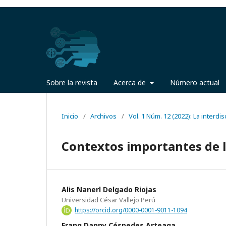
Sobre la revista
Acerca de
Número actual
Inicio
/
Archivos
/
Vol. 1 Núm. 12 (2022): La interdi
Contextos importantes de l
Alis Nanerl Delgado Riojas
Universidad César Vallejo Perú
https://orcid.org/0000-0001-9011-1094
Frang Danny Céspedes Arteaga