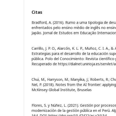
Citas
Bradford, A. (2016). Rumo a uma tipologia de de
enfrentados pelo ensino médio de inglês no ensino
Japão. Jornal de Estudos em Educação Internaciona
Carrillo, J. P. O., Alarcón, K. L. P., Muñoz, C. I. A., &
Estrategias para el desarrollo de la educación supe
pública. Polo del Conocimiento: Revista científico-
Recuperado de https://dialnet.unirioja.es/servlet
Chui, M., Harryson, M.; Manyika, J.; Roberts, R.; Ch
Nel, P. (2018). Notes from the AI frontier: applying
McKinsey Global Institute, Bruselas
Flores, S. y Núñez, L. (2021). Gestión por proceso
modernización de la gestión pública en el Perú. Alp
164. DOI: https://doi.org/10.47422/ac.v2i3.54