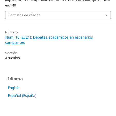
http://sinergia.colmayor.edu.co/ojs/index.php/Revistasinergia/article/vi
ew/140
Formatos de citación
Número
Núm. 10 (2021): Debates académicos en escenarios
cambiantes
Sección
Artículos
Idioma
English
Español (España)