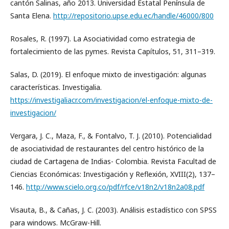
cantón Salinas, año 2013. Universidad Estatal Península de
Santa Elena.
http://repositorio.upse.edu.ec/handle/46000/800
Rosales, R. (1997). La Asociatividad como estrategia de
fortalecimiento de las pymes. Revista Capítulos, 51, 311–319.
Salas, D. (2019). El enfoque mixto de investigación: algunas
características. Investigalia.
https://investigaliacr.com/investigacion/el-enfoque-mixto-de-
investigacion/
Vergara, J. C., Maza, F., & Fontalvo, T. J. (2010). Potencialidad
de asociatividad de restaurantes del centro histórico de la
ciudad de Cartagena de Indias- Colombia. Revista Facultad de
Ciencias Económicas: Investigación y Reflexión, XVIII(2), 137–
146.
http://www.scielo.org.co/pdf/rfce/v18n2/v18n2a08.pdf
Visauta, B., & Cañas, J. C. (2003). Análisis estadístico con SPSS
para windows. McGraw-Hill.