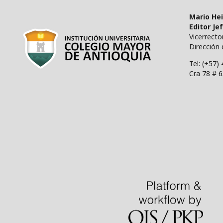
Mario He
Editor Je
Vicerrect
Dirección 
Tel: (+57)
Cra 78 # 6