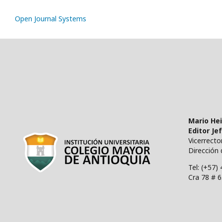
Open Journal Systems
Mario He
Editor Je
Vicerrect
Dirección 
Tel: (+57)
Cra 78 # 6