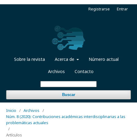
Registrarse
Entrar
Sobre la revista
Acerca de
Número actual
Archivos
Contacto
Buscar
Inicio
/
Archivos
/
Núm. 8 (2020): Contribuciones académicas interdisciplinarias a las
problemáticas actuales
/
Artículos