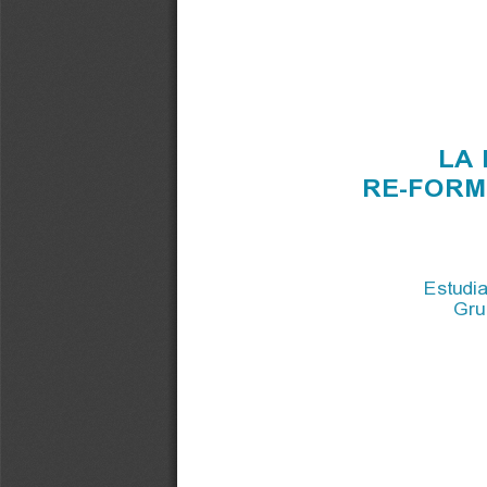
LA 
RE
-
FORM
Estudia
Grup