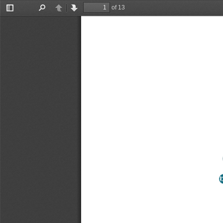
of 13
Toggle
Find
Previous
Next
Sidebar