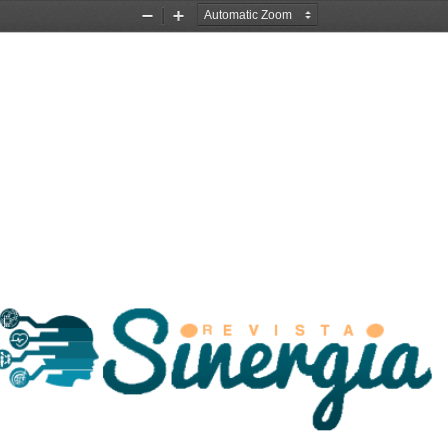
Zoom
Zoom
Out
In