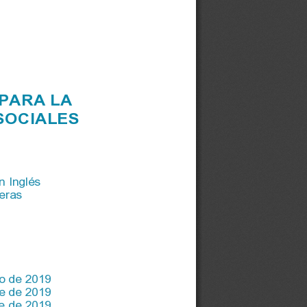
PARA LA 
SOCIAL
E
S
n Inglés 
jeras
o de 2019
e de 2019
re de 2019